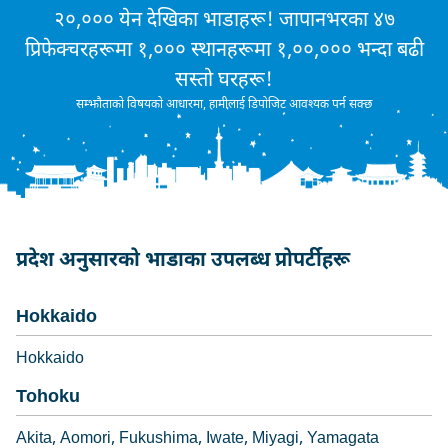
२०,००० येन देखिका भाडाहरू! जापानभरका ४७
प्रिफेक्चरहरूमा १,००० स्थानहरूमा १,००,००० भन्दा बढी
सस्तो घरहरू!
सम्झौताको विषयको आधारमा, हामीलाई डिपोजिट आवश्यक पर्न सक्छ
प्रदेश अनुसारको भाडाका उपलब्ध प्रोपर्टीहरू
Hokkaido
Hokkaido
Tohoku
Akita
Aomori
Fukushima
Iwate
Miyagi
Yamagata