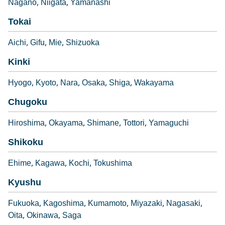
Nagano
Niigata
Yamanashi
Tokai
Aichi
Gifu
Mie
Shizuoka
Kinki
Hyogo
Kyoto
Nara
Osaka
Shiga
Wakayama
Chugoku
Hiroshima
Okayama
Shimane
Tottori
Yamaguchi
Shikoku
Ehime
Kagawa
Kochi
Tokushima
Kyushu
Fukuoka
Kagoshima
Kumamoto
Miyazaki
Nagasaki
Oita
Okinawa
Saga