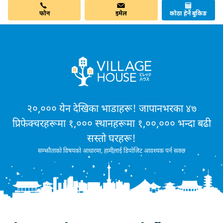
फोन
इमेल
कोठा हेर्ने बुकिङ
२०,००० येन देखिका भाडाहरू! जापानभरका ४७
प्रिफेक्चरहरूमा १,००० स्थानहरूमा १,००,००० भन्दा बढी
सस्तो घरहरू!
सम्झौताको विषयको आधारमा, हामीलाई डिपोजिट आवश्यक पर्न सक्छ