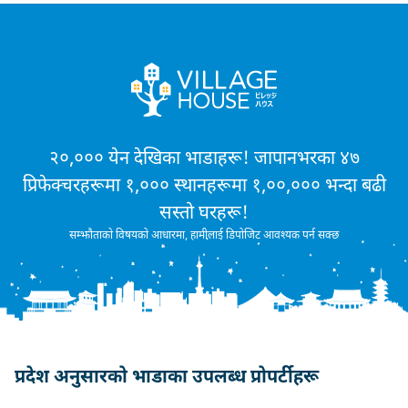
२०,००० येन देखिका भाडाहरू! जापानभरका ४७
प्रिफेक्चरहरूमा १,००० स्थानहरूमा १,००,००० भन्दा बढी
सस्तो घरहरू!
सम्झौताको विषयको आधारमा, हामीलाई डिपोजिट आवश्यक पर्न सक्छ
प्रदेश अनुसारको भाडाका उपलब्ध प्रोपर्टीहरू