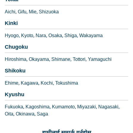
Aichi
Gifu
Mie
Shizuoka
Kinki
Hyogo
Kyoto
Nara
Osaka
Shiga
Wakayama
Chugoku
Hiroshima
Okayama
Shimane
Tottori
Yamaguchi
Shikoku
Ehime
Kagawa
Kochi
Tokushima
Kyushu
Fukuoka
Kagoshima
Kumamoto
Miyazaki
Nagasaki
Oita
Okinawa
Saga
हामीलाई सम्पर्क गर्नुहोस