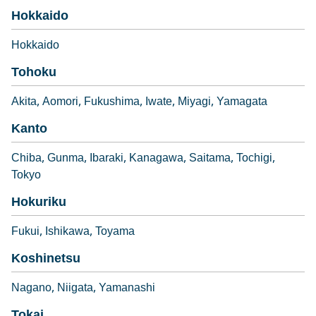
Hokkaido
Hokkaido
Tohoku
Akita
Aomori
Fukushima
Iwate
Miyagi
Yamagata
Kanto
Chiba
Gunma
Ibaraki
Kanagawa
Saitama
Tochigi
Tokyo
Hokuriku
Fukui
Ishikawa
Toyama
Koshinetsu
Nagano
Niigata
Yamanashi
Tokai