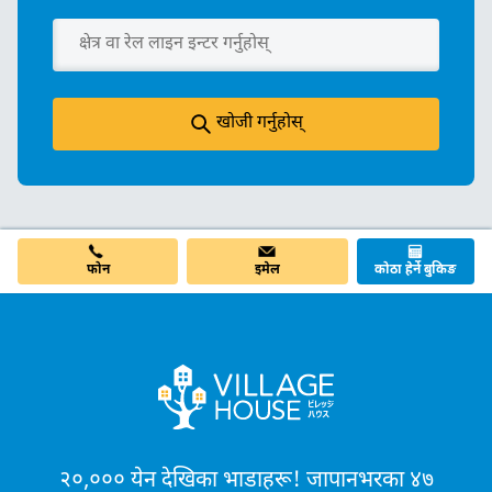
खोजी गर्नुहोस्
इमेल
फोन
कोठा हेर्ने बुकिङ
२०,००० येन देखिका भाडाहरू! जापानभरका ४७