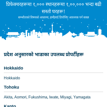
प्रिफेक्चरहरूमा १,००० स्थानहरूमा १,००,००० भन्दा बढी
सस्तो घरहरू!
सम्झौताको विषयको आधारमा, हामीलाई डिपोजिट आवश्यक पर्न सक्छ
प्रदेश अनुसारको भाडाका उपलब्ध प्रोपर्टीहरू
Hokkaido
Hokkaido
Tohoku
Akita
Aomori
Fukushima
Iwate
Miyagi
Yamagata
Kanto