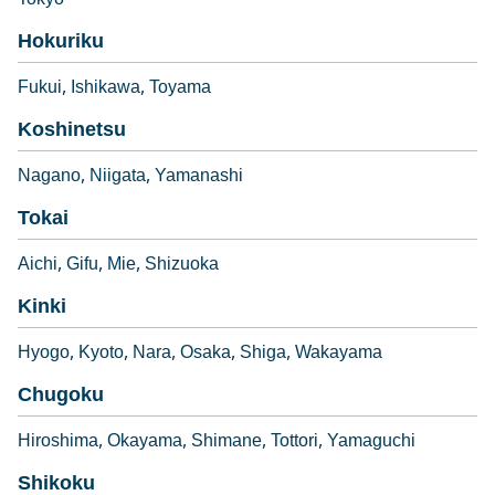
Tokyo
Hokuriku
Fukui
Ishikawa
Toyama
Koshinetsu
Nagano
Niigata
Yamanashi
Tokai
Aichi
Gifu
Mie
Shizuoka
Kinki
Hyogo
Kyoto
Nara
Osaka
Shiga
Wakayama
Chugoku
Hiroshima
Okayama
Shimane
Tottori
Yamaguchi
Shikoku