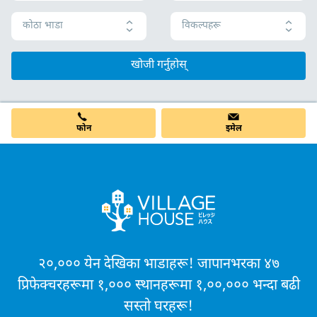
कोठा भाडा
विकल्पहरू
खोजी गर्नुहोस्
फोन
इमेल
२०,००० येन देखिका भाडाहरू! जापानभरका ४७
प्रिफेक्चरहरूमा १,००० स्थानहरूमा १,००,००० भन्दा बढी
सस्तो घरहरू!