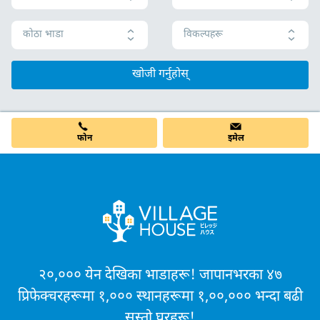
कोठा भाडा
विकल्पहरू
खोजी गर्नुहोस्
फोन
इमेल
२०,००० येन देखिका भाडाहरू! जापानभरका ४७
प्रिफेक्चरहरूमा १,००० स्थानहरूमा १,००,००० भन्दा बढी
सस्तो घरहरू!