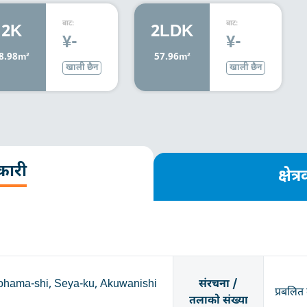
बाट:
बाट:
2K
2LDK
¥-
¥-
8.98m²
57.96m²
खाली छैन
खाली छैन
कारी
क्षे
hama-shi, Seya-ku, Akuwanishi
संरचना /
प्रबलित 
तलाको संख्या