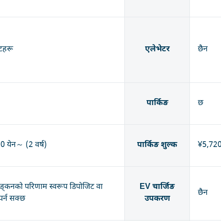
िटहरू
एलेभेटर
छैन
पार्किङ
छ
 येन～ (2 वर्ष)
पार्किङ शुल्क
¥5,72
याङ्कनको परिणाम स्वरूप डिपोजिट वा
EV चार्जिङ
छैन
 पर्न सक्छ
उपकरण