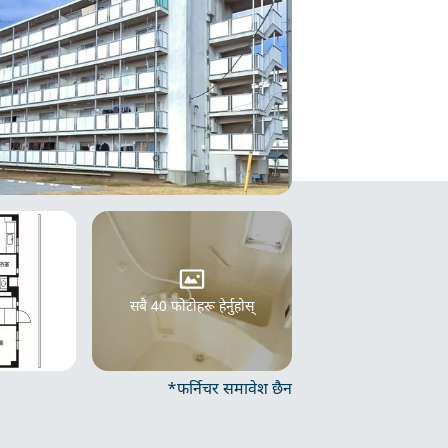
सबै 40 फोटोहरू हेर्नुहोस्
*फर्निचर समावेश छैन