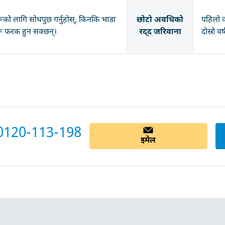
रूको लागि सोधपुछ गर्नुहोस्, किनकि भाडा
छोटो अवधिको
पहिलो व
रू फरक हुन सक्छन्।
रद्द जरिवाना
दोस्रो व
0120-113-198
इमेल