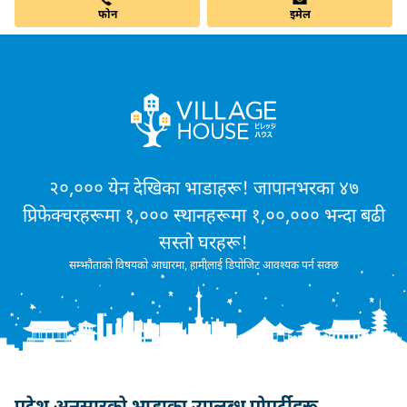
फोन
इमेल
२०,००० येन देखिका भाडाहरू! जापानभरका ४७
प्रिफेक्चरहरूमा १,००० स्थानहरूमा १,००,००० भन्दा बढी
सस्तो घरहरू!
सम्झौताको विषयको आधारमा, हामीलाई डिपोजिट आवश्यक पर्न सक्छ