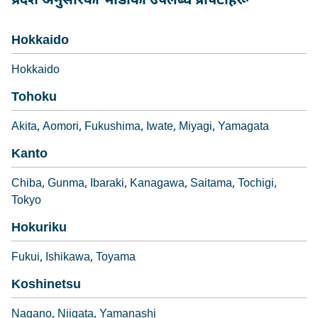
प्रदेश अनुसारको भाडाका उपलब्ध प्रोपर्टीहरू
Hokkaido
Hokkaido
Tohoku
Akita
Aomori
Fukushima
Iwate
Miyagi
Yamagata
Kanto
Chiba
Gunma
Ibaraki
Kanagawa
Saitama
Tochigi
Tokyo
Hokuriku
Fukui
Ishikawa
Toyama
Koshinetsu
Nagano
Niigata
Yamanashi