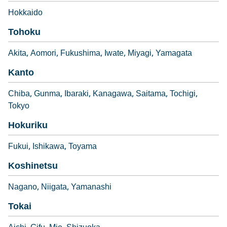
Hokkaido
Tohoku
Akita
Aomori
Fukushima
Iwate
Miyagi
Yamagata
Kanto
Chiba
Gunma
Ibaraki
Kanagawa
Saitama
Tochigi
Tokyo
Hokuriku
Fukui
Ishikawa
Toyama
Koshinetsu
Nagano
Niigata
Yamanashi
Tokai