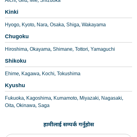
Aichi
Gifu
Mie
Shizuoka
Kinki
Hyogo
Kyoto
Nara
Osaka
Shiga
Wakayama
Chugoku
Hiroshima
Okayama
Shimane
Tottori
Yamaguchi
Shikoku
Ehime
Kagawa
Kochi
Tokushima
Kyushu
Fukuoka
Kagoshima
Kumamoto
Miyazaki
Nagasaki
Oita
Okinawa
Saga
हामीलाई सम्पर्क गर्नुहोस