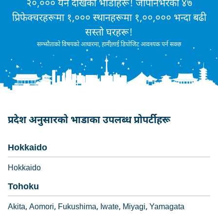
२०,००० येन देखिका भाडाहरू! जापानभरका ४७
प्रिफेक्चरहरूमा १,००० स्थानहरूमा १,००,००० भन्दा बढी
सस्तो घरहरू!
सम्झौताको विषयको आधारमा, हामीलाई डिपोजिट आवश्यक पर्न सक्छ
प्रदेश अनुसारको भाडाका उपलब्ध प्रोपर्टीहरू
Hokkaido
Hokkaido
Tohoku
Akita
Aomori
Fukushima
Iwate
Miyagi
Yamagata