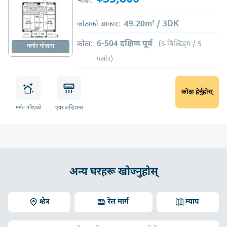
भाडा:
49.20m² / 3DK
कोठाको आकार:
6-504 दक्षिण पूर्व
कोठा:
(6 बिल्डिङ्ग / 5
फ्लोर योजना
फ्लोर)
कोठा हेर्नुहोस्
मर्मत गरिएको
एयर कन्डिशनर
अन्य घरहरू खोज्नुहोस्
क्षेत्र
रेल मार्ग
म्याप