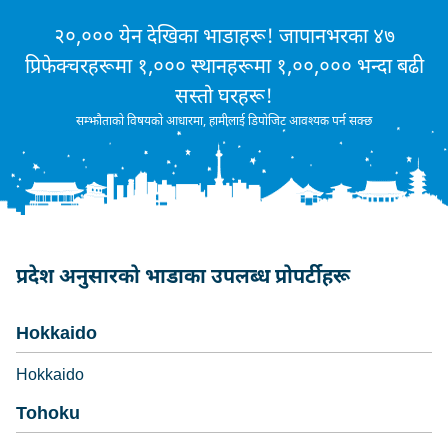
२०,००० येन देखिका भाडाहरू! जापानभरका ४७
प्रिफेक्चरहरूमा १,००० स्थानहरूमा १,००,००० भन्दा बढी
सस्तो घरहरू!
सम्झौताको विषयको आधारमा, हामीलाई डिपोजिट आवश्यक पर्न सक्छ
प्रदेश अनुसारको भाडाका उपलब्ध प्रोपर्टीहरू
Hokkaido
Hokkaido
Tohoku