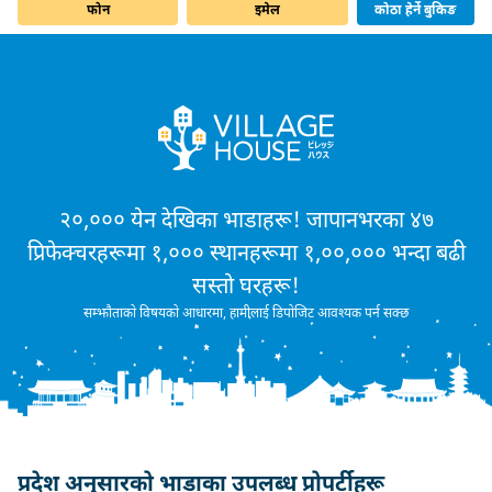
फोन
इमेल
कोठा हेर्ने बुकिङ
२०,००० येन देखिका भाडाहरू! जापानभरका ४७
प्रिफेक्चरहरूमा १,००० स्थानहरूमा १,००,००० भन्दा बढी
सस्तो घरहरू!
सम्झौताको विषयको आधारमा, हामीलाई डिपोजिट आवश्यक पर्न सक्छ
प्रदेश अनुसारको भाडाका उपलब्ध प्रोपर्टीहरू