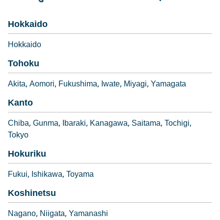
Hokkaido
Hokkaido
Tohoku
Akita
Aomori
Fukushima
Iwate
Miyagi
Yamagata
Kanto
Chiba
Gunma
Ibaraki
Kanagawa
Saitama
Tochigi
Tokyo
Hokuriku
Fukui
Ishikawa
Toyama
Koshinetsu
Nagano
Niigata
Yamanashi