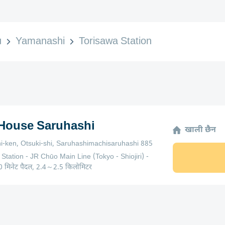
u
Yamanashi
Torisawa Station
 House Saruhashi
खाली छैन
-ken, Otsuki-shi, Saruhashimachisaruhashi 885
Station - JR Chūo Main Line (Tokyo - Shiojiri) -
 मिनेट पैदल, 2.4～2.5 किलोमिटर