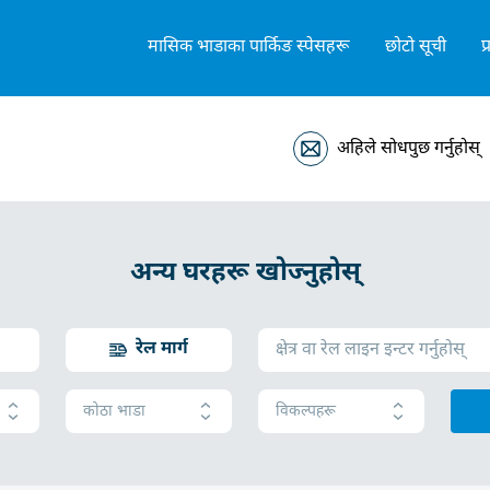
मासिक भाडाका पार्किङ स्पेसहरू
छोटो सूची
प
अहिले सोधपुछ गर्नुहोस्
अन्य घरहरू खोज्नुहोस्
रेल मार्ग
कोठा भाडा
विकल्पहरू