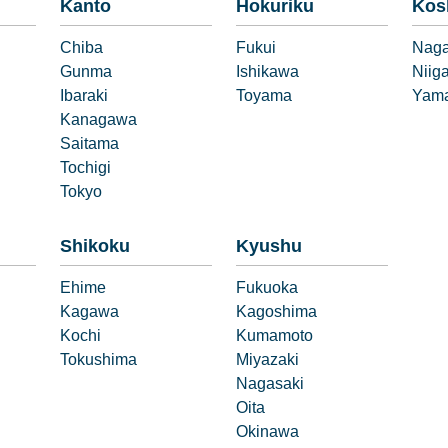
Kanto
Hokuriku
Kos
Chiba
Fukui
Nag
Gunma
Ishikawa
Niig
Ibaraki
Toyama
Yama
Kanagawa
Saitama
Tochigi
Tokyo
Shikoku
Kyushu
Ehime
Fukuoka
Kagawa
Kagoshima
Kochi
Kumamoto
Tokushima
Miyazaki
Nagasaki
Oita
Okinawa