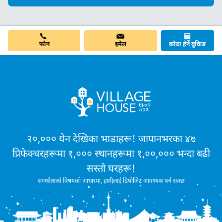
फोन
इमेल
कोठा हेर्ने बुकिङ
२०,००० येन देखिका भाडाहरू! जापानभरका ४७
प्रिफेक्चरहरूमा १,००० स्थानहरूमा १,००,००० भन्दा बढी
सस्तो घरहरू!
सम्झौताको विषयको आधारमा, हामीलाई डिपोजिट आवश्यक पर्न सक्छ