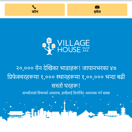
फोन
इमेल
२०,००० येन देखिका भाडाहरू! जापानभरका ४७
प्रिफेक्चरहरूमा १,००० स्थानहरूमा १,००,००० भन्दा बढी
सस्तो घरहरू!
सम्झौताको विषयको आधारमा, हामीलाई डिपोजिट आवश्यक पर्न सक्छ