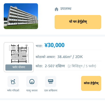
उपलब्ध
यो घर हेर्नुहोस्
¥30,000
भाडा:
38.46m² / 2DK
कोठाको आकार:
2-507 दक्षिण
कोठा:
(2 बिल्डिङ्ग / 5 फ्लोर)
फ्लोर योजना
कोठा हेर्नुहोस्
मर्मत गरिएको
पाल्तु जनावर
एयर कन्डिशनर