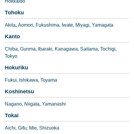
Hokkaido
Tohoku
Akita
Aomori
Fukushima
Iwate
Miyagi
Yamagata
Kanto
Chiba
Gunma
Ibaraki
Kanagawa
Saitama
Tochigi
Tokyo
Hokuriku
Fukui
Ishikawa
Toyama
Koshinetsu
Nagano
Niigata
Yamanashi
Tokai
Aichi
Gifu
Mie
Shizuoka