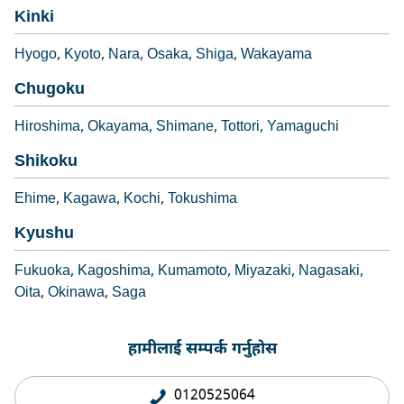
Kinki
Hyogo
Kyoto
Nara
Osaka
Shiga
Wakayama
Chugoku
Hiroshima
Okayama
Shimane
Tottori
Yamaguchi
Shikoku
Ehime
Kagawa
Kochi
Tokushima
Kyushu
Fukuoka
Kagoshima
Kumamoto
Miyazaki
Nagasaki
Oita
Okinawa
Saga
हामीलाई सम्पर्क गर्नुहोस
0120525064