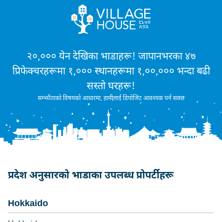
२०,००० येन देखिका भाडाहरू! जापानभरका ४७
प्रिफेक्चरहरूमा १,००० स्थानहरूमा १,००,००० भन्दा बढी
सस्तो घरहरू!
सम्झौताको विषयको आधारमा, हामीलाई डिपोजिट आवश्यक पर्न सक्छ
प्रदेश अनुसारको भाडाका उपलब्ध प्रोपर्टीहरू
Hokkaido