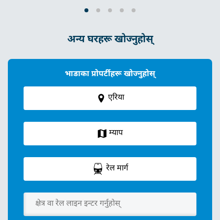
अन्य घरहरू खोज्नुहोस्
भाडाका प्रोपर्टीहरू खोज्नुहोस्
एरिया
म्याप
रेल मार्ग