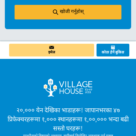
खोजी गर्नुहोस्
इमेल
कोठा हेर्ने बुकिङ
२०,००० येन देखिका भाडाहरू! जापानभरका ४७
प्रिफेक्चरहरूमा १,००० स्थानहरूमा १,००,००० भन्दा बढी
सस्तो घरहरू!