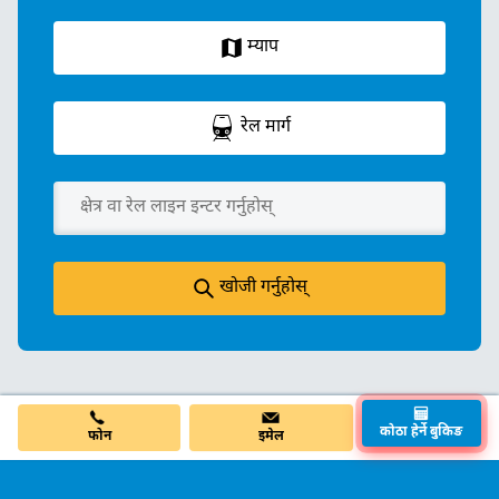
म्याप
रेल मार्ग
खोजी गर्नुहोस्
फोन
इमेल
कोठा हेर्ने बुकिङ