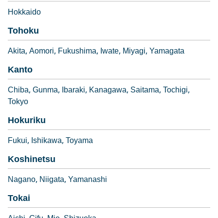
Hokkaido
Tohoku
Akita
Aomori
Fukushima
Iwate
Miyagi
Yamagata
Kanto
Chiba
Gunma
Ibaraki
Kanagawa
Saitama
Tochigi
Tokyo
Hokuriku
Fukui
Ishikawa
Toyama
Koshinetsu
Nagano
Niigata
Yamanashi
Tokai