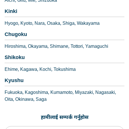
Aichi
Gifu
Mie
Shizuoka
Kinki
Hyogo
Kyoto
Nara
Osaka
Shiga
Wakayama
Chugoku
Hiroshima
Okayama
Shimane
Tottori
Yamaguchi
Shikoku
Ehime
Kagawa
Kochi
Tokushima
Kyushu
Fukuoka
Kagoshima
Kumamoto
Miyazaki
Nagasaki
Oita
Okinawa
Saga
हामीलाई सम्पर्क गर्नुहोस