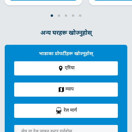
अन्य घरहरू खोज्नुहोस्
भाडाका प्रोपर्टीहरू खोज्नुहोस्
एरिया
म्याप
रेल मार्ग