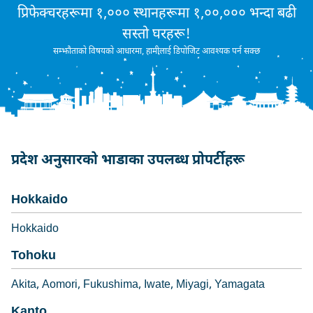
प्रिफेक्चरहरूमा १,००० स्थानहरूमा १,००,००० भन्दा बढी
सस्तो घरहरू!
सम्झौताको विषयको आधारमा, हामीलाई डिपोजिट आवश्यक पर्न सक्छ
प्रदेश अनुसारको भाडाका उपलब्ध प्रोपर्टीहरू
Hokkaido
Hokkaido
Tohoku
Akita
Aomori
Fukushima
Iwate
Miyagi
Yamagata
Kanto