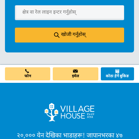
खोजी गर्नुहोस्
फोन
इमेल
कोठा हेर्ने बुकिङ
२०,००० येन देखिका भाडाहरू! जापानभरका ४७