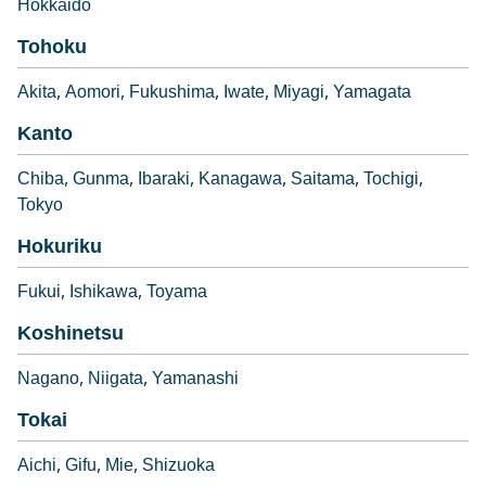
Hokkaido
Tohoku
Akita
Aomori
Fukushima
Iwate
Miyagi
Yamagata
Kanto
Chiba
Gunma
Ibaraki
Kanagawa
Saitama
Tochigi
Tokyo
Hokuriku
Fukui
Ishikawa
Toyama
Koshinetsu
Nagano
Niigata
Yamanashi
Tokai
Aichi
Gifu
Mie
Shizuoka