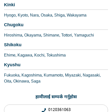
Kinki
Hyogo
Kyoto
Nara
Osaka
Shiga
Wakayama
Chugoku
Hiroshima
Okayama
Shimane
Tottori
Yamaguchi
Shikoku
Ehime
Kagawa
Kochi
Tokushima
Kyushu
Fukuoka
Kagoshima
Kumamoto
Miyazaki
Nagasaki
Oita
Okinawa
Saga
हामीलाई सम्पर्क गर्नुहोस
0120361063