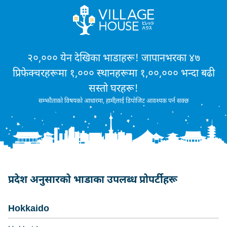
२०,००० येन देखिका भाडाहरू! जापानभरका ४७
प्रिफेक्चरहरूमा १,००० स्थानहरूमा १,००,००० भन्दा बढी
सस्तो घरहरू!
सम्झौताको विषयको आधारमा, हामीलाई डिपोजिट आवश्यक पर्न सक्छ
प्रदेश अनुसारको भाडाका उपलब्ध प्रोपर्टीहरू
Hokkaido