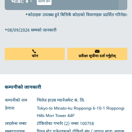
भाडा: ¥ -
खाली छैन
*कोठाहरू उपलब्ध हुने बित्तिकै कोठाको विवरणहरू प्रदर्शित गरिनेछ।
*08/09/2026 सम्मको जानकारी
फोन
प्रतीक्षा सूचीमा दर्ता गर्नुहोस्
कम्पनीको जानकारी
कम्पनीको नाम
भिलेज हाउस म्यानेजमेन्ट कं. लि.
ठेगाना
Tokyo-to Minato-ku Roppongi 6-10-1 Roppongi
Hills Mori Tower 44F
लाइसेन्स नम्बर
टोकियोका गभर्नर (2) नम्बर 100758
सम्बद्धताहरू
रियल स्टेट एजेन्टहरूको टोकियो संघ / जापान भाडा आवास