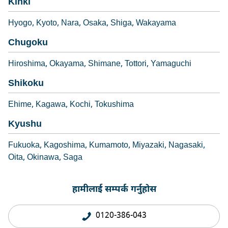
Kinki
Hyogo
Kyoto
Nara
Osaka
Shiga
Wakayama
Chugoku
Hiroshima
Okayama
Shimane
Tottori
Yamaguchi
Shikoku
Ehime
Kagawa
Kochi
Tokushima
Kyushu
Fukuoka
Kagoshima
Kumamoto
Miyazaki
Nagasaki
Oita
Okinawa
Saga
हामीलाई सम्पर्क गर्नुहोस
0120-386-043