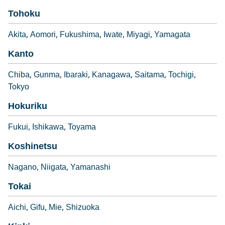
Tohoku
Akita
Aomori
Fukushima
Iwate
Miyagi
Yamagata
Kanto
Chiba
Gunma
Ibaraki
Kanagawa
Saitama
Tochigi
Tokyo
Hokuriku
Fukui
Ishikawa
Toyama
Koshinetsu
Nagano
Niigata
Yamanashi
Tokai
Aichi
Gifu
Mie
Shizuoka