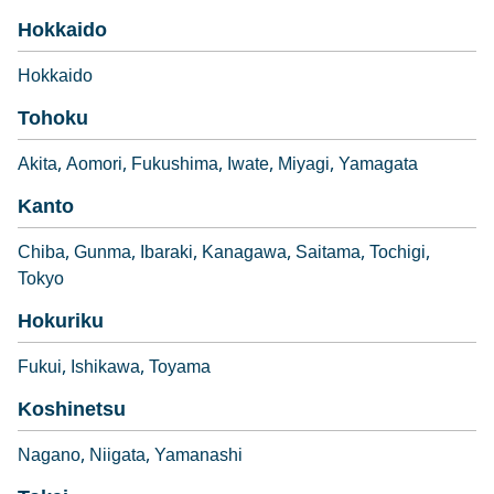
Hokkaido
Hokkaido
Tohoku
Akita
Aomori
Fukushima
Iwate
Miyagi
Yamagata
Kanto
Chiba
Gunma
Ibaraki
Kanagawa
Saitama
Tochigi
Tokyo
Hokuriku
Fukui
Ishikawa
Toyama
Koshinetsu
Nagano
Niigata
Yamanashi