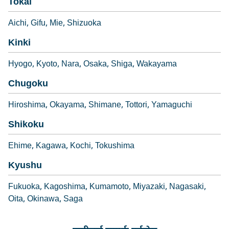
Tokai
Aichi
Gifu
Mie
Shizuoka
Kinki
Hyogo
Kyoto
Nara
Osaka
Shiga
Wakayama
Chugoku
Hiroshima
Okayama
Shimane
Tottori
Yamaguchi
Shikoku
Ehime
Kagawa
Kochi
Tokushima
Kyushu
Fukuoka
Kagoshima
Kumamoto
Miyazaki
Nagasaki
Oita
Okinawa
Saga