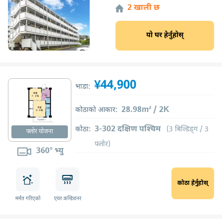
2 खाली छ
यो घर हेर्नुहोस्
¥44,900
भाडा:
28.98m² / 2K
कोठाको आकार:
3-302 दक्षिण पश्चिम
कोठा:
(3 बिल्डिङ्ग / 3
फ्लोर योजना
फ्लोर)
360° भ्यु
कोठा हेर्नुहोस्
मर्मत गरिएको
एयर कन्डिशनर