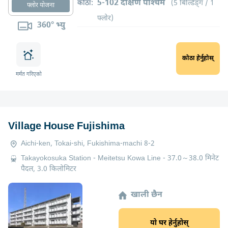
5-102 दक्षिण पश्चिम
कोठा:
(5 बिल्डिङ्ग / 1
फ्लोर योजना
फ्लोर)
360° भ्यु
कोठा हेर्नुहोस्
मर्मत गरिएको
Village House Fujishima
Aichi-ken, Tokai-shi, Fukishima-machi 8-2
Takayokosuka Station - Meitetsu Kowa Line - 37.0～38.0 मिनेट
पैदल, 3.0 किलोमिटर
खाली छैन
यो घर हेर्नुहोस्