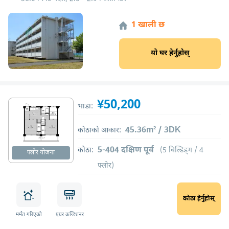
1 खाली छ
यो घर हेर्नुहोस्
¥50,200
भाडा:
45.36m² / 3DK
कोठाको आकार:
5-404 दक्षिण पूर्व
कोठा:
(5 बिल्डिङ्ग / 4
फ्लोर योजना
फ्लोर)
कोठा हेर्नुहोस्
मर्मत गरिएको
एयर कन्डिशनर