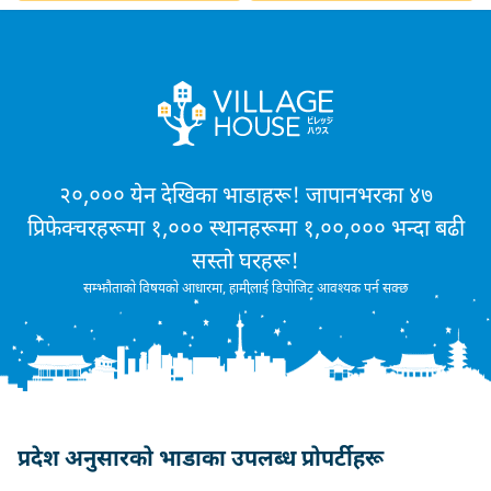
२०,००० येन देखिका भाडाहरू! जापानभरका ४७
प्रिफेक्चरहरूमा १,००० स्थानहरूमा १,००,००० भन्दा बढी
सस्तो घरहरू!
सम्झौताको विषयको आधारमा, हामीलाई डिपोजिट आवश्यक पर्न सक्छ
प्रदेश अनुसारको भाडाका उपलब्ध प्रोपर्टीहरू