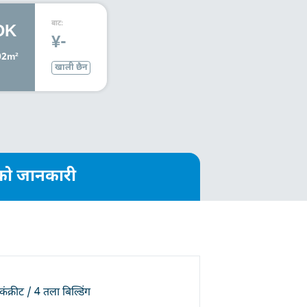
बाट:
DK
¥-
02m²
खाली छैन
त्रको जानकारी
कंक्रीट / 4 तला बिल्डिंग