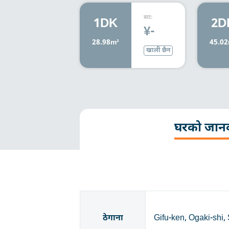
बाट:
1DK
2D
¥-
28.98m²
45.02
खाली छैन
घरको जान
ठेगाना
Gifu-ken, Ogaki-shi,