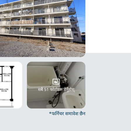
सबै 51 फोटोहरू हेर्नुहोस्
*फर्निचर समावेश छैन