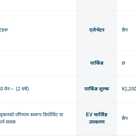
िटहरू
एलेभेटर
छैन
पार्किङ
छ
 येन～ (2 वर्ष)
पार्किङ शुल्क
¥2,20
याङ्कनको परिणाम स्वरूप डिपोजिट वा
EV चार्जिङ
छैन
 पर्न सक्छ
उपकरण