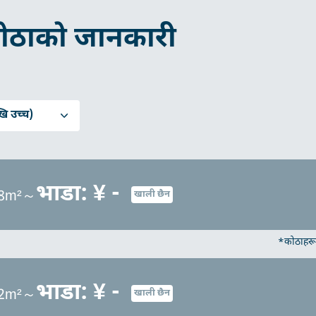
ोठाको जानकारी
ि उच्च)
भाडा: ¥ -
.98m²～
खाली छैन
*कोठाहरू 
भाडा: ¥ -
.02m²～
खाली छैन