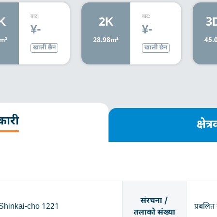
बाट:
बाट:
K
2K
3
¥-
¥-
m²
28.98m²
45.
खाली छैन
खाली छैन
कारी
क्षे
संरचना /
 Shinkai-cho 1221
प्रबलित 
तलाको संख्या