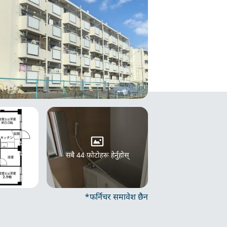
सबै 44 फोटोहरू हेर्नुहोस्
*फर्निचर समावेश छैन