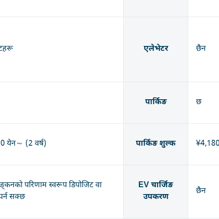
िटहरू
एलेभेटर
छैन
पार्किङ
छ
 येन～ (2 वर्ष)
पार्किङ शुल्क
¥4,18
याङ्कनको परिणाम स्वरूप डिपोजिट वा
EV चार्जिङ
छैन
 पर्न सक्छ
उपकरण