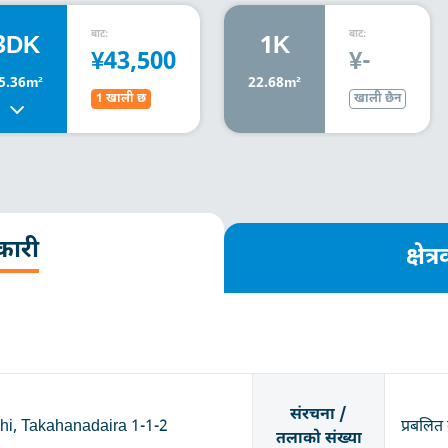
बाट:
बाट:
3DK
1K
¥43,500
¥-
5.36m²
22.68m²
1 खाली छ
खाली छैन
कारी
क्षे
संरचना /
hi, Takahanadaira 1-1-2
प्रबलित 
तलाको संख्या