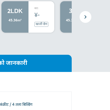
बाट:
बाट:
2LDK
3K
¥-
¥-
45.36m²
45.36m²
खाली छैन
खाली छैन
त्रको जानकारी
कंक्रीट / 4 तला बिल्डिंग