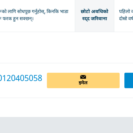
रूको लागि सोधपुछ गर्नुहोस्, किनकि भाडा
छोटो अवधिको
पहिलो व
रू फरक हुन सक्छन्।
रद्द जरिवाना
दोस्रो व
0120405058
इमेल