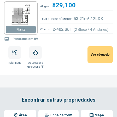
¥29,100
Aluguel:
53.21m² / 2LDK
TAMANHO DO CÔMODO:
2-402 Sul
(2 Bloco / 4 Andares)
Planta
Cômodo:
Panorama em RV
Ver cômodo
Reformado
Aquecedor à
querosene FF
Encontrar outras propriedades
Área
Linha de trem
Mapa