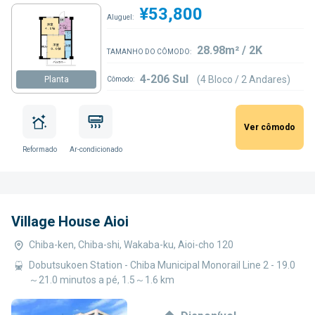
¥53,800
Aluguel:
28.98m² / 2K
TAMANHO DO CÔMODO:
4-206 Sul
(4 Bloco / 2 Andares)
Planta
Cômodo:
Ver cômodo
Reformado
Ar-condicionado
Village House Aioi
Chiba-ken, Chiba-shi, Wakaba-ku, Aioi-cho 120
Dobutsukoen Station - Chiba Municipal Monorail Line 2 - 19.0
～21.0 minutos a pé, 1.5～1.6 km