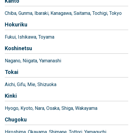
Kanto
Chiba
Gunma
Ibaraki
Kanagawa
Saitama
Tochigi
Tokyo
Hokuriku
Fukui
Ishikawa
Toyama
Koshinetsu
Nagano
Niigata
Yamanashi
Tokai
Aichi
Gifu
Mie
Shizuoka
Kinki
Hyogo
Kyoto
Nara
Osaka
Shiga
Wakayama
Chugoku
Hiroshima
Okayama
Shimane
Tottori
Yamaguchi