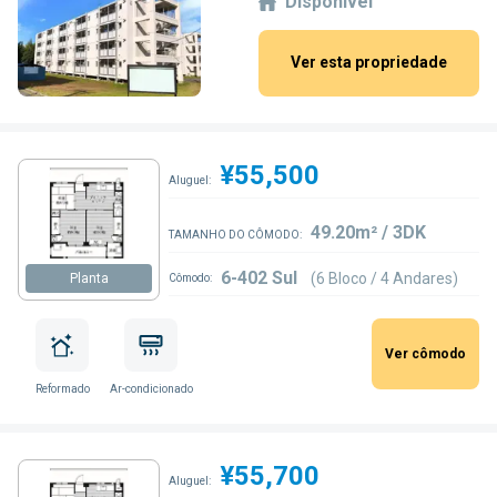
Disponível
Ver esta propriedade
¥55,500
Aluguel:
49.20m² / 3DK
TAMANHO DO CÔMODO:
6-402 Sul
(6 Bloco / 4 Andares)
Planta
Cômodo:
Ver cômodo
Reformado
Ar-condicionado
¥55,700
Aluguel: