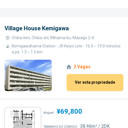
Village House Kemigawa
Chiba-ken, Chiba-shi, Mihama-ku, Masago 2-4
Kemigawahama Station - JR Keiyo Line - 16.0～19.0 minutos
a pé, 1.3～1.5 km
2 Vagas
Ver esta propriedade
¥69,800
Aluguel:
38.46m² / 2DK
TAMANHO DO CÔMODO: