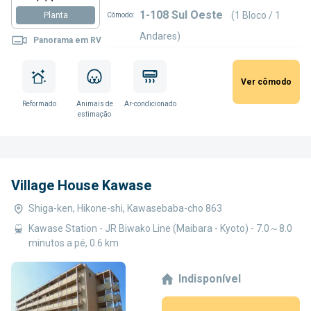
1-108 Sul Oeste
(1 Bloco / 1
Planta
Cômodo:
Andares)
Panorama em RV
Ver cômodo
Reformado
Animais de
Ar-condicionado
estimação
Village House Kawase
Shiga-ken, Hikone-shi, Kawasebaba-cho 863
Kawase Station - JR Biwako Line (Maibara - Kyoto) - 7.0～8.0
minutos a pé, 0.6 km
Indisponível