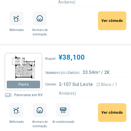
Andares)
Ver cômodo
Reformado
Animais de
estimação
¥38,100
Aluguel:
33.54m² / 2K
TAMANHO DO CÔMODO:
2-107 Sul Leste
(2 Bloco / 1
Planta
Cômodo:
Andares)
Panorama em RV
Ver cômodo
Reformado
Animais de
Ar-condicionado
estimação