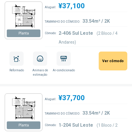
¥37,100
Aluguel:
33.54m² / 2K
TAMANHO DO CÔMODO:
2-406 Sul Leste
(2 Bloco / 4
Planta
Cômodo:
Andares)
Ver cômodo
Reformado
Animais de
Ar-condicionado
estimação
¥37,700
Aluguel:
33.54m² / 2K
TAMANHO DO CÔMODO:
1-204 Sul Leste
(1 Bloco / 2
Planta
Cômodo: