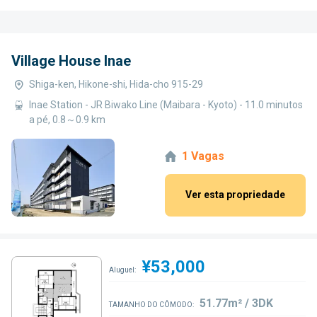
Village House Inae
Shiga-ken, Hikone-shi, Hida-cho 915-29
Inae Station - JR Biwako Line (Maibara - Kyoto) - 11.0 minutos
a pé, 0.8～0.9 km
1 Vagas
Ver esta propriedade
¥53,000
Aluguel:
51.77m² / 3DK
TAMANHO DO CÔMODO: