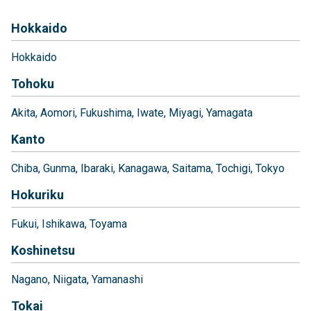
Hokkaido
Hokkaido
Tohoku
Akita
Aomori
Fukushima
Iwate
Miyagi
Yamagata
Kanto
Chiba
Gunma
Ibaraki
Kanagawa
Saitama
Tochigi
Tokyo
Hokuriku
Fukui
Ishikawa
Toyama
Koshinetsu
Nagano
Niigata
Yamanashi
Tokai