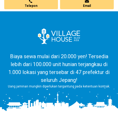
Telepon
Email
Biaya sewa mulai dari 20.000 yen! Tersedia
lebih dari 100.000 unit hunian terjangkau di
1.000 lokasi yang tersebar di 47 prefektur di
seluruh Jepang!
Uang jaminan mungkin diperlukan tergantung pada ketentuan kontrak.