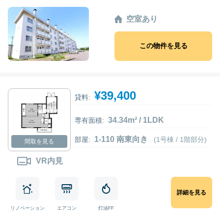
空室あり
この物件を見る
¥39,400
貸料:
34.34m² / 1LDK
専有面積:
1-110 南東向き
部屋:
(1号棟 / 1階部分)
間取を見る
VR内見
詳細を見る
リノベーション
エアコン
灯油FF