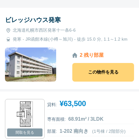
ビレッジハウス発寒
北海道札幌市西区発寒十一条6-6
発寒 - JR函館本線(小樽～旭川) - 徒歩 15.0 分, 1.1～1.2 km
2 残り部屋
この物件を見る
¥63,500
貸料:
68.91m² / 3LDK
専有面積:
1-202 南向き
部屋:
(1号棟 / 2階部分)
間取を見る