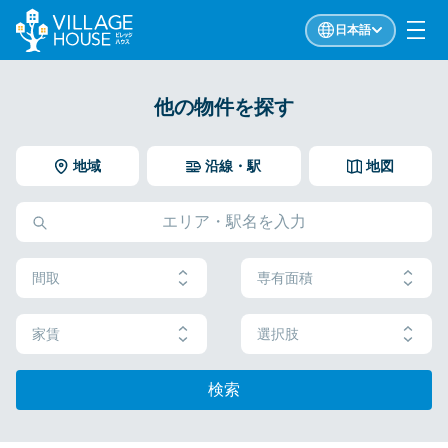
日本語
他の物件を探す
地域
沿線・駅
地図
間取
専有面積
家賃
選択肢
検索