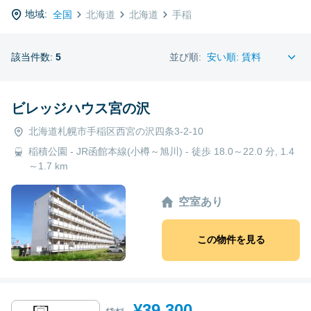
地域:
全国
北海道
北海道
手稲
該当件数:
5
並び順:
ビレッジハウス宮の沢
北海道札幌市手稲区西宮の沢四条3-2-10
稲積公園 - JR函館本線(小樽～旭川) - 徒歩 18.0～22.0 分, 1.4
～1.7 km
空室あり
この物件を見る
¥39,300