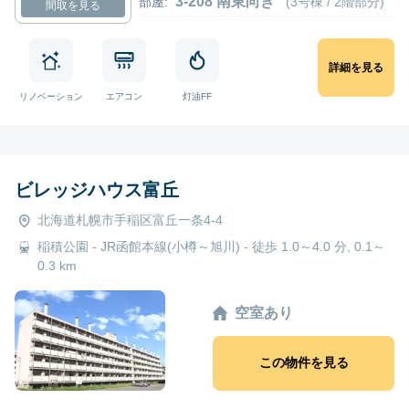
3-208 南東向き
部屋:
(3号棟 / 2階部分)
間取を見る
詳細を見る
リノベーション
エアコン
灯油FF
ビレッジハウス富丘
北海道札幌市手稲区富丘一条4-4
稲積公園 - JR函館本線(小樽～旭川) - 徒歩 1.0～4.0 分, 0.1～
0.3 km
空室あり
この物件を見る