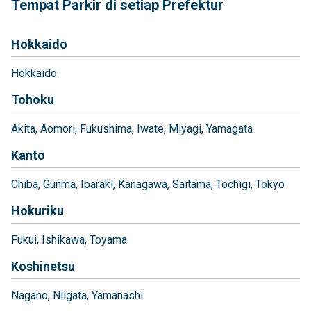
Tempat Parkir di setiap Prefektur
Hokkaido
Hokkaido
Tohoku
Akita
Aomori
Fukushima
Iwate
Miyagi
Yamagata
Kanto
Chiba
Gunma
Ibaraki
Kanagawa
Saitama
Tochigi
Tokyo
Hokuriku
Fukui
Ishikawa
Toyama
Koshinetsu
Nagano
Niigata
Yamanashi