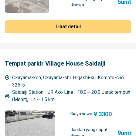
5unit
disewa
Lihat detail
Tempat parkir Village House Saidaiji
Okayama-ken, Okayama-shi, Higashi-ku, Komoto-cho
325-5
Saidaiji Station - JR Ako Line - 18.0～20.0 Jarak tempuh
(Menit), 1.4～1.5 km
￥3300
Biaya sewa
Jumlah yang dapat
9unit
disewa