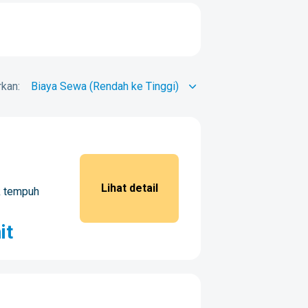
kan:
Lihat detail
k tempuh
it