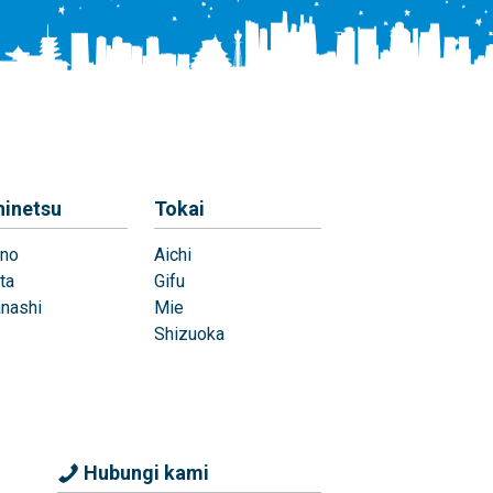
hinetsu
Tokai
no
Aichi
ta
Gifu
nashi
Mie
Shizuoka
Hubungi kami