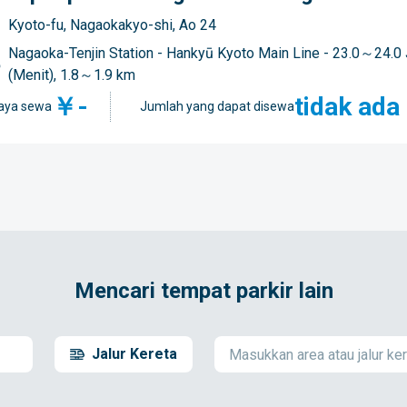
Kyoto-fu, Nagaokakyo-shi, Ao 24
Nagaoka-Tenjin Station - Hankyū Kyoto Main Line - 23.0～24.0
(Menit), 1.8～1.9 km
￥-
tidak ada
aya sewa
Jumlah yang dapat disewa
Mencari tempat parkir lain
Jalur Kereta