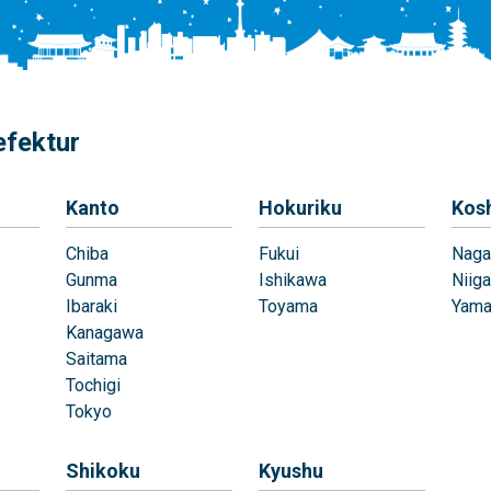
efektur
Kanto
Hokuriku
Kos
Chiba
Fukui
Naga
Gunma
Ishikawa
Niiga
Ibaraki
Toyama
Yama
Kanagawa
Saitama
Tochigi
Tokyo
Shikoku
Kyushu