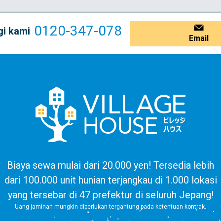
0120-347-078
i kami
Email
Biaya sewa mulai dari 20.000 yen! Tersedia lebih
dari 100.000 unit hunian terjangkau di 1.000 lokasi
yang tersebar di 47 prefektur di seluruh Jepang!
Uang jaminan mungkin diperlukan tergantung pada ketentuan kontrak.