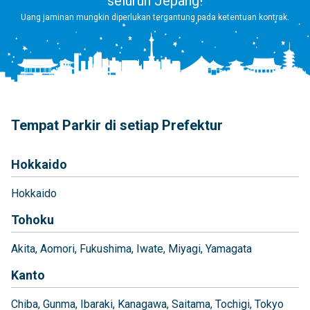
seluruh Jepang!
Uang jaminan mungkin diperlukan tergantung pada ketentuan kontrak.
Tempat Parkir di setiap Prefektur
Hokkaido
Hokkaido
Tohoku
Akita
Aomori
Fukushima
Iwate
Miyagi
Yamagata
Kanto
Chiba
Gunma
Ibaraki
Kanagawa
Saitama
Tochigi
Tokyo