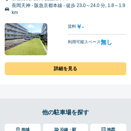
長岡天神 - 阪急京都本線 - 徒歩 23.0～24.0 分, 1.8～1.9
km
￥-
賃料
無し
利用可能スペース
詳細を見る
他の駐車場を探す
地域
沿線・駅
地図