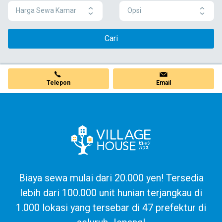
Harga Sewa Kamar
Opsi
Cari
Telepon
Email
Biaya sewa mulai dari 20.000 yen! Tersedia
lebih dari 100.000 unit hunian terjangkau di
1.000 lokasi yang tersebar di 47 prefektur di