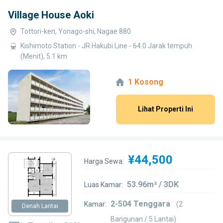
Village House Aoki
Tottori-ken, Yonago-shi, Nagae 880
Kishimoto Station - JR Hakubi Line - 64.0 Jarak tempuh
(Menit), 5.1 km
1 Kosong
Lihat Properti Ini
¥44,500
Harga Sewa:
53.96m² / 3DK
Luas Kamar:
2-504 Tenggara
Kamar:
(2
Denah Lantai
Bangunan / 5 Lantai)