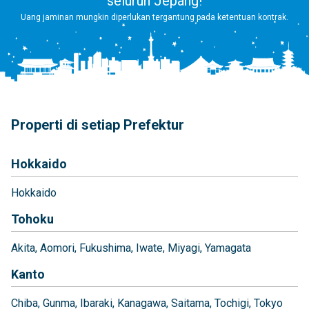
seluruh Jepang!
Uang jaminan mungkin diperlukan tergantung pada ketentuan kontrak.
Properti di setiap Prefektur
Hokkaido
Hokkaido
Tohoku
Akita
Aomori
Fukushima
Iwate
Miyagi
Yamagata
Kanto
Chiba
Gunma
Ibaraki
Kanagawa
Saitama
Tochigi
Tokyo