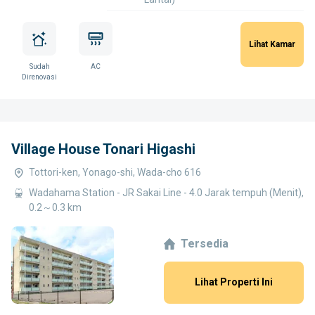
Lihat Kamar
Sudah
AC
Direnovasi
Village House Tonari Higashi
Tottori-ken, Yonago-shi, Wada-cho 616
Wadahama Station - JR Sakai Line - 4.0 Jarak tempuh (Menit),
0.2～0.3 km
Tersedia
Lihat Properti Ini