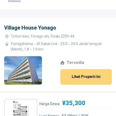
Direnovasi
Village House Yonago
Tottori-ken, Yonago-shi, Ozaki 2290-44
Yumigahama - JR Sakai Line - 23.0～24.0 Jarak tempuh
(Menit), 1.8～1.9 km
Tersedia
Lihat Properti Ini
¥35,300
Harga Sewa:
53.08m² / 3DK
Luas Kamar: