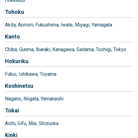
Hokkaido
Tohoku
Akita
Aomori
Fukushima
Iwate
Miyagi
Yamagata
Kanto
Chiba
Gunma
Ibaraki
Kanagawa
Saitama
Tochigi
Tokyo
Hokuriku
Fukui
Ishikawa
Toyama
Koshinetsu
Nagano
Niigata
Yamanashi
Tokai
Aichi
Gifu
Mie
Shizuoka
Kinki