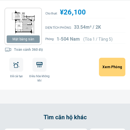
¥26,100
Cho thuê:
33.54m² / 2K
DIỆN TÍCH PHÒNG:
1-504 Nam
(Tòa 1 / Tầng 5)
Mặt bằng sàn
Phòng:
Toàn cảnh 360 độ
Xem Phòng
Đã cải tạo
Điều hòa không
khí
Tìm căn hộ khác