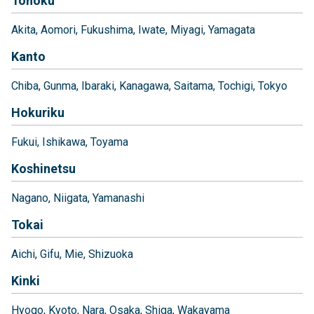
Tohoku
Akita
Aomori
Fukushima
Iwate
Miyagi
Yamagata
Kanto
Chiba
Gunma
Ibaraki
Kanagawa
Saitama
Tochigi
Tokyo
Hokuriku
Fukui
Ishikawa
Toyama
Koshinetsu
Nagano
Niigata
Yamanashi
Tokai
Aichi
Gifu
Mie
Shizuoka
Kinki
Hyogo
Kyoto
Nara
Osaka
Shiga
Wakayama