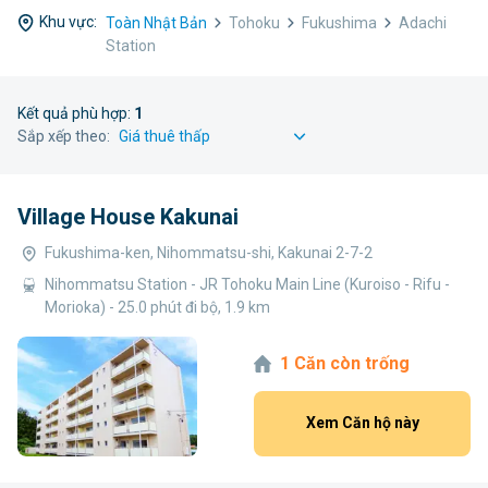
Khu vực:
Toàn Nhật Bản
Tohoku
Fukushima
Adachi
Station
Kết quả phù hợp:
1
Sắp xếp theo:
Village House Kakunai
Fukushima-ken, Nihommatsu-shi, Kakunai 2-7-2
Nihommatsu Station - JR Tohoku Main Line (Kuroiso - Rifu -
Morioka) - 25.0 phút đi bộ, 1.9 km
1 Căn còn trống
Xem Căn hộ này