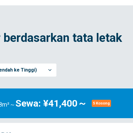
 berdasarkan tata letak
endah ke Tinggi)
Sewa: ¥41,400～
.08m²～
5 Kosong