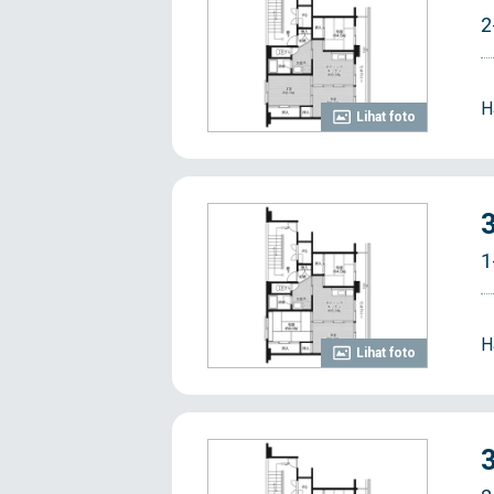
2
H
Lihat foto
1
H
Lihat foto