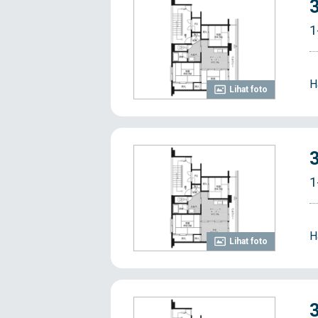
1
H
Lihat foto
1
H
Lihat foto