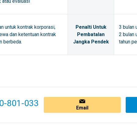
k atau evaluasi
an untuk kontrak korporasi,
Penalti Untuk
3 bulan 
ewa dan ketentuan kontrak
Pembatalan
2 bulan 
n berbeda.
Jangka Pendek
tahun pe
0-801-033
Email