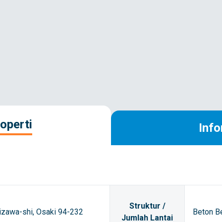
operti
Info
Struktur /
izawa-shi, Osaki 94-232
Beton Be
Jumlah Lantai