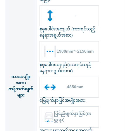
-
စုစုပေါင်းအကျယ် (ကားရပ်သည့်
နေရာအရွယ်အစား)
1900mm〜2150mm
စုစုပေါင်းအရှည်(ကားရပ်သည့်
နေရာအရွယ်အစား)
ကားအမျိုး
အစား
4850mm
ကန့်သတ်ချက်
များ
မြေမျက်နှာပြင်အမျိုးအစား
ပြင်ညီမျက်နှာပြင်(က
တ္တရာ)
အငှားနေရာလွတ်အရေအတွက်