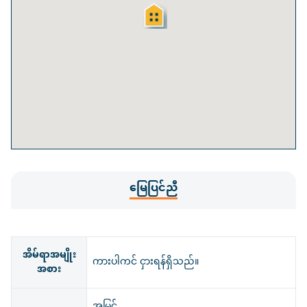
မြေပြင်ညီ
အိမ်ရာအမျိုး
ကားပါကင် ငှားရန်ရှိသည်။
အစား
အမြင့်