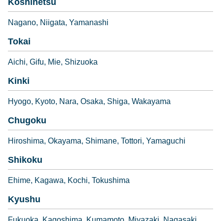
Koshinetsu
Nagano
Niigata
Yamanashi
Tokai
Aichi
Gifu
Mie
Shizuoka
Kinki
Hyogo
Kyoto
Nara
Osaka
Shiga
Wakayama
Chugoku
Hiroshima
Okayama
Shimane
Tottori
Yamaguchi
Shikoku
Ehime
Kagawa
Kochi
Tokushima
Kyushu
Fukuoka
Kagoshima
Kumamoto
Miyazaki
Nagasaki