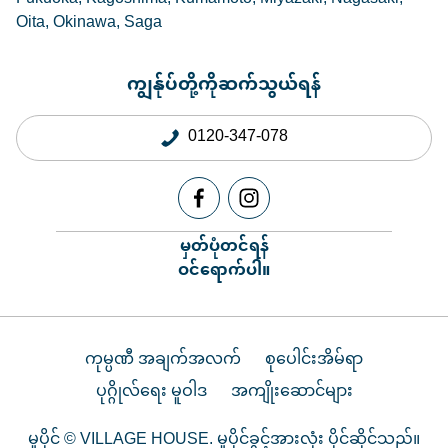
Oita
Okinawa
Saga
ကျွန်ုပ်တို့ကိုဆက်သွယ်ရန်
0120-347-078
မှတ်ပုံတင်ရန်
ဝင်ရောက်ပါ။
ကုမ္ပဏီ အချက်အလက်
စုပေါင်းအိမ်ရာ
ပုဂ္ဂိုလ်ရေး မူဝါဒ
အကျိုးဆောင်များ
မူပိုင် © VILLAGE HOUSE. မူပိုင်ခွင့်အားလုံး ပိုင်ဆိုင်သည်။