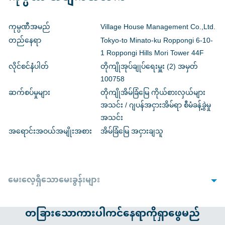
ကုမ္ပဏီအမည်
Village House Management Co.,Ltd.
တည်နေရာ
Tokyo-to Minato-ku Roppongi 6-10-
1 Roppongi Hills Mori Tower 44F
လိုင်စင်နံပါတ်
တိုကျိုအုပ်ချုပ်ရေးမှူး (2) အမှတ်
100758
ဆက်စပ်မှုများ
တိုကျိုအိမ်ခြံမြေ ကိုယ်စားလှယ်များ
အသင်း / ဂျပန်အငှားအိမ်ရာ စီမံခန့်ခွဲမှု
အသင်း
အရောင်းအဝယ်အမျိုးအစား
အိမ်ခြံမြေ အငှားချသူ
မေးလေ့ရှိသောမေးခွန်းများ
1. လက်လွှာတင်သည့်အခါ လိုအပ်သောစာရွက်စာတမ်းများ
Q
တခြားသောကားပါကင်နေရာကိုရှာဖွေမည်
ရှိပါသလား။