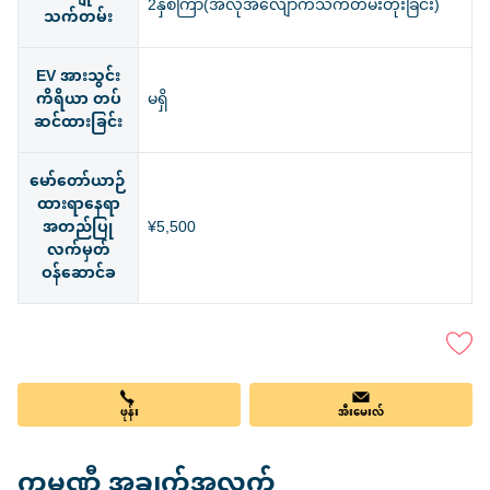
2နှစ်ကြာ(အလိုအလျောက်သက်တမ်းတိုးခြင်း)
သက်တမ်း
EV အားသွင်း
ကိရိယာ တပ်
မရှိ
ဆင်ထားခြင်း
မော်တော်ယာဉ်
ထားရာနေရာ
အတည်ပြု
¥5,500
လက်မှတ်
ဝန်ဆောင်ခ
ဖုန်း
အီးမေးလ်
ကုမ္ပဏီ အချက်အလက်