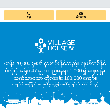
ဖုန်း
အီးမေးလ်
ယန်း 20,000 မှစ၍ ငှားရမ်းနိုင်သည်။ ဂျပန်တစ်နိုင်
ငံလုံးရှိ ခရိုင် 47 ခုမှ တည်နေရာ 1,000 ရှိ ဈေးနှုန်း
သက်သာသော တိုက်ခန်း 100,000 ကျော်။
စာချုပ်ပါ အကြောင်းအရာပေါ် မူတည်၍ စပေါ်တင်ရန် လိုအပ်နိုင်ပါသည်