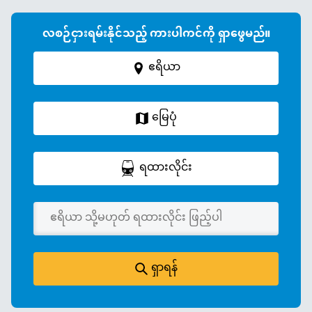
A
စာချုပ်ချုပ်ဆိုထားသောကားပါကင်အပေါ်မူတည်၍ ကွဲပြားမှုများရှိနိုင်
ပါသည်။အောက်ပါစာရွက်စာတမ်းများလိုအပ်ပါမည် : ယာဥ်မောင်းလိုင်စင် ၊
ရပ်ထားသောယာဉ်များအတွက် ယာဉ်စစ်ဆေးရေးလက်မှတ် ၊ ကားအာမခံ
လစဉ်ငှားရမ်းနိုင်သည့် ကားပါကင်ကို ရှာဖွေမည်။
လက်မှတ် ၊ (ကုမ္ပဏီအမည်ဖြင့်စာချုပ်ချုပ်သည့်အခါ) 3လအတွင်း
ထုတ်ထားသော မှတ်ပုံတင်ထားသောစာရွက်စာတမ်း
ဧရိယာ
မြေပုံ
ရထားလိုင်း
ရှာရန်