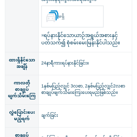
မရှိ
※ရပ်နားနိုင်သောယာဉ်အရွယ်အစားနှင့်
ပတ်သက်၍ စုံစမ်းမေးမြန်းနိုင်ပါသည်။
ထားရှိနိုင်သော
24နာရီကားရပ်နားနိုင်ခြင်း။
အချိန်
ကာလတို
1နှစ်မပြည့်လျှင် 3လစာ, 2နှစ်မပြည့်လျှင်2လစာ
စာချုပ်
စာချုပ်ဖျက်သိမ်းကြေးပေးရမည်ဖြစ်သည်။
ဖျက်သိမ်းကြေ
လွှဲပြောင်းပေး
ချက်ခြင်း
မည့်ရက်
စာချုပ်