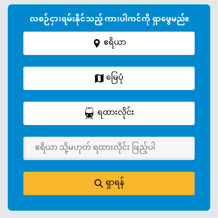
လစဉ်ငှားရမ်းနိုင်သည့် ကားပါကင်ကို ရှာဖွေမည်။
ဧရိယာ
မြေပုံ
ရထားလိုင်း
ရှာရန်