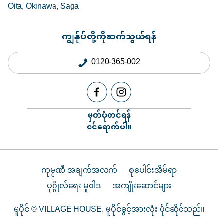
Oita
Okinawa
Saga
ကျွန်ုပ်တို့ကိုဆက်သွယ်ရန်
0120-365-002
မှတ်ပုံတင်ရန်
ဝင်ရောက်ပါ။
ကုမ္ပဏီ အချက်အလက်
စုပေါင်းအိမ်ရာ
ပုဂ္ဂိုလ်ရေး မူဝါဒ
အကျိုးဆောင်များ
မူပိုင် © VILLAGE HOUSE. မူပိုင်ခွင့်အားလုံး ပိုင်ဆိုင်သည်။