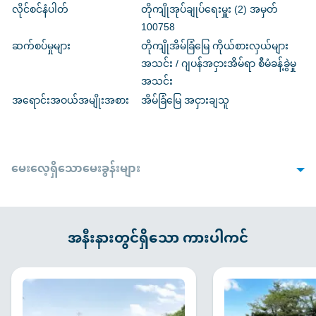
လိုင်စင်နံပါတ်
တိုကျိုအုပ်ချုပ်ရေးမှူး (2) အမှတ်
100758
ဆက်စပ်မှုများ
တိုကျိုအိမ်ခြံမြေ ကိုယ်စားလှယ်များ
အသင်း / ဂျပန်အငှားအိမ်ရာ စီမံခန့်ခွဲမှု
အသင်း
အရောင်းအဝယ်အမျိုးအစား
အိမ်ခြံမြေ အငှားချသူ
မေးလေ့ရှိသောမေးခွန်းများ
1. လက်လွှာတင်သည့်အခါ လိုအပ်သောစာရွက်စာတမ်းများ
Q
ရှိပါသလား။
အနီးနားတွင်ရှိသော ကားပါကင်
A
စာချုပ်ချုပ်ဆိုထားသောကားပါကင်အပေါ်မူတည်၍ ကွဲပြားမှုများရှိနိုင်
ပါသည်။အောက်ပါစာရွက်စာတမ်းများလိုအပ်ပါမည် : ယာဥ်မောင်းလိုင်စင် ၊
ရပ်ထားသောယာဉ်များအတွက် ယာဉ်စစ်ဆေးရေးလက်မှတ် ၊ ကားအာမခံ
လက်မှတ် ၊ (ကုမ္ပဏီအမည်ဖြင့်စာချုပ်ချုပ်သည့်အခါ) 3လအတွင်း
ထုတ်ထားသော မှတ်ပုံတင်ထားသောစာရွက်စာတမ်း