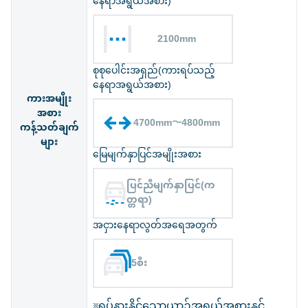
နေရာအရွယ်အစား)
2100mm
စုစုပေါင်းအရှည်(ကားရပ်သည့်
နေရာအရွယ်အစား)
ကားအမျိုး
အစား
4700mm〜4800mm
ကန့်သတ်ချက်
များ
မြေမျက်နှာပြင်အမျိုးအစား
ပြင်ညီမျက်နှာပြင်(က
တ္တရာ)
အငှားနေရာလွတ်အရေအတွက်
5စီး
※ရပ်နားနိုင်သောယာဉ်အရွယ်အစားနှင့်