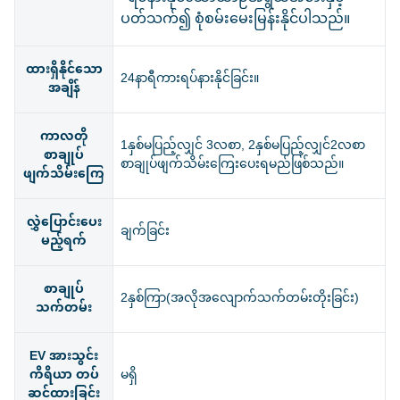
ပတ်သက်၍ စုံစမ်းမေးမြန်းနိုင်ပါသည်။
ထားရှိနိုင်သော
24နာရီကားရပ်နားနိုင်ခြင်း။
အချိန်
ကာလတို
1နှစ်မပြည့်လျှင် 3လစာ, 2နှစ်မပြည့်လျှင်2လစာ
စာချုပ်
စာချုပ်ဖျက်သိမ်းကြေးပေးရမည်ဖြစ်သည်။
ဖျက်သိမ်းကြေ
လွှဲပြောင်းပေး
ချက်ခြင်း
မည့်ရက်
စာချုပ်
2နှစ်ကြာ(အလိုအလျောက်သက်တမ်းတိုးခြင်း)
သက်တမ်း
EV အားသွင်း
ကိရိယာ တပ်
မရှိ
ဆင်ထားခြင်း