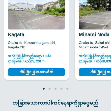
Kagata
Minami Noda
Osaka-fu, Kawachinagano-shi,
Osaka-fu, Sakai-shi,
Kagata 281
Minaminoda 145-4
အသုံးပြုနိုင်သည့်နေရာ：2စီး
အသုံးပြုနိုင်သည့်နေ
ငှားရမ်းခ：ယန်း5,720 〜
ငှားရမ်းခ：ယန်း8,0
အိမ်ခြံမြေ အသေးစိတ်
အိမ်ခြံမြေ 
တခြားသောကားပါကင်နေရာကိုရှာဖွေမည်