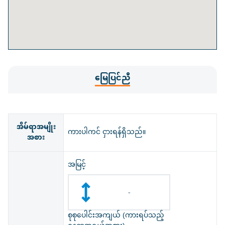
မြေပြင်ညီ
အိမ်ရာအမျိုး
ကားပါကင် ငှားရန်ရှိသည်။
အစား
အမြင့်
-
စုစုပေါင်းအကျယ် (ကားရပ်သည့်