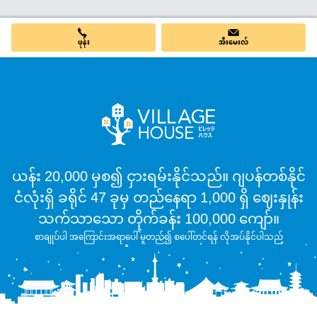
ဖုန်း
အီးမေးလ်
ယန်း 20,000 မှစ၍ ငှားရမ်းနိုင်သည်။ ဂျပန်တစ်နိုင်
ငံလုံးရှိ ခရိုင် 47 ခုမှ တည်နေရာ 1,000 ရှိ ဈေးနှုန်း
သက်သာသော တိုက်ခန်း 100,000 ကျော်။
စာချုပ်ပါ အကြောင်းအရာပေါ် မူတည်၍ စပေါ်တင်ရန် လိုအပ်နိုင်ပါသည်