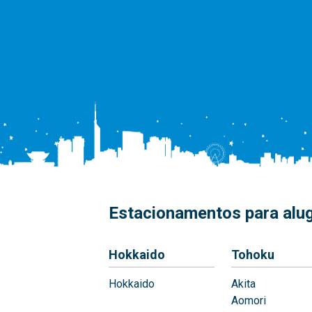
Estacionamentos para alug
Hokkaido
Tohoku
Hokkaido
Akita
Aomori