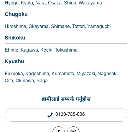
Hyogo
Kyoto
Nara
Osaka
Shiga
Wakayama
Chugoku
Hiroshima
Okayama
Shimane
Tottori
Yamaguchi
Shikoku
Ehime
Kagawa
Kochi
Tokushima
Kyushu
Fukuoka
Kagoshima
Kumamoto
Miyazaki
Nagasaki
Oita
Okinawa
Saga
हामीलाई सम्पर्क गर्नुहोस
0120-785-006