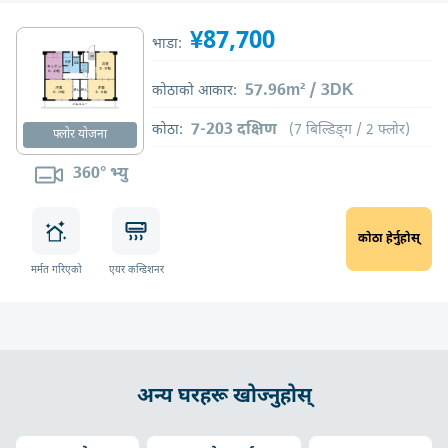
¥87,700
भाडा:
57.96m² / 3DK
कोठाको आकार:
7-203 दक्षिण
कोठा:
(7 बिल्डिङ्ग / 2 फ्लोर)
फ्लोर योजना
360° भ्यु
कोठा हेर्नुहोस्
मर्मत गरिएको
एयर कन्डिशनर
अन्य घरहरू खोज्नुहोस्