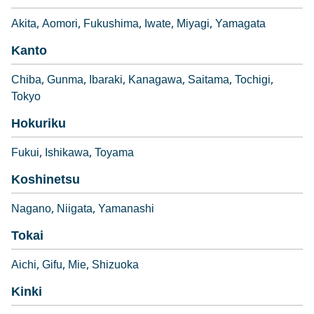
Akita
Aomori
Fukushima
Iwate
Miyagi
Yamagata
Kanto
Chiba
Gunma
Ibaraki
Kanagawa
Saitama
Tochigi
Tokyo
Hokuriku
Fukui
Ishikawa
Toyama
Koshinetsu
Nagano
Niigata
Yamanashi
Tokai
Aichi
Gifu
Mie
Shizuoka
Kinki