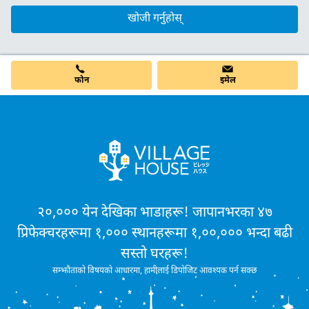
खोजी गर्नुहोस्
फोन
इमेल
२०,००० येन देखिका भाडाहरू! जापानभरका ४७
प्रिफेक्चरहरूमा १,००० स्थानहरूमा १,००,००० भन्दा बढी
सस्तो घरहरू!
सम्झौताको विषयको आधारमा, हामीलाई डिपोजिट आवश्यक पर्न सक्छ