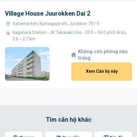
Village House Juurokken Dai 2
Saitama-ken, Kumagaya-shi, Jurokken 791-3
Kagohara Station - JR Takasaki Line - 33.0～34.0 phút đi bộ,
2.6～2.7 km
Không còn phòng nào
trống
Xem Căn hộ này
Tìm căn hộ khác