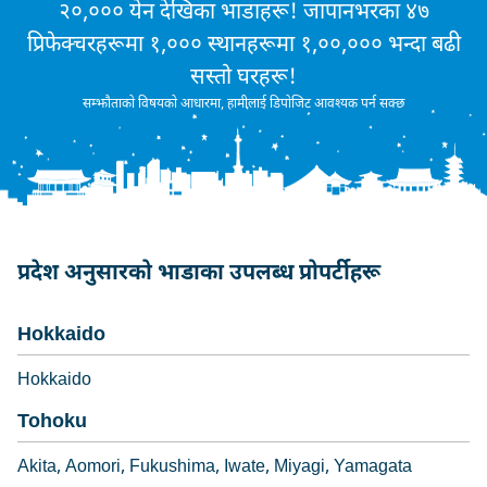
२०,००० येन देखिका भाडाहरू! जापानभरका ४७
प्रिफेक्चरहरूमा १,००० स्थानहरूमा १,००,००० भन्दा बढी
सस्तो घरहरू!
सम्झौताको विषयको आधारमा, हामीलाई डिपोजिट आवश्यक पर्न सक्छ
प्रदेश अनुसारको भाडाका उपलब्ध प्रोपर्टीहरू
Hokkaido
Hokkaido
Tohoku
Akita
Aomori
Fukushima
Iwate
Miyagi
Yamagata