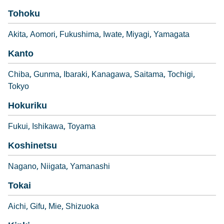
Tohoku
Akita
Aomori
Fukushima
Iwate
Miyagi
Yamagata
Kanto
Chiba
Gunma
Ibaraki
Kanagawa
Saitama
Tochigi
Tokyo
Hokuriku
Fukui
Ishikawa
Toyama
Koshinetsu
Nagano
Niigata
Yamanashi
Tokai
Aichi
Gifu
Mie
Shizuoka