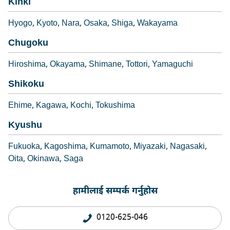
Kinki
Hyogo
Kyoto
Nara
Osaka
Shiga
Wakayama
Chugoku
Hiroshima
Okayama
Shimane
Tottori
Yamaguchi
Shikoku
Ehime
Kagawa
Kochi
Tokushima
Kyushu
Fukuoka
Kagoshima
Kumamoto
Miyazaki
Nagasaki
Oita
Okinawa
Saga
हामीलाई सम्पर्क गर्नुहोस
0120-625-046