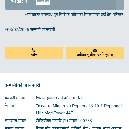
भाडा: ¥ -
खाली छैन
*कोठाहरू उपलब्ध हुने बित्तिकै कोठाको विवरणहरू प्रदर्शित गरिनेछ।
*08/07/2026 सम्मको जानकारी
फोन
प्रतीक्षा सूचीमा दर्ता गर्नुहोस्
कम्पनीको जानकारी
कम्पनीको नाम
भिलेज हाउस म्यानेजमेन्ट कं. लि.
ठेगाना
Tokyo-to Minato-ku Roppongi 6-10-1 Roppongi
Hills Mori Tower 44F
लाइसेन्स नम्बर
टोकियोका गभर्नर (2) नम्बर 100758
सम्बद्धताहरू
रियल स्टेट एजेन्टहरूको टोकियो संघ / जापान भाडा आवास