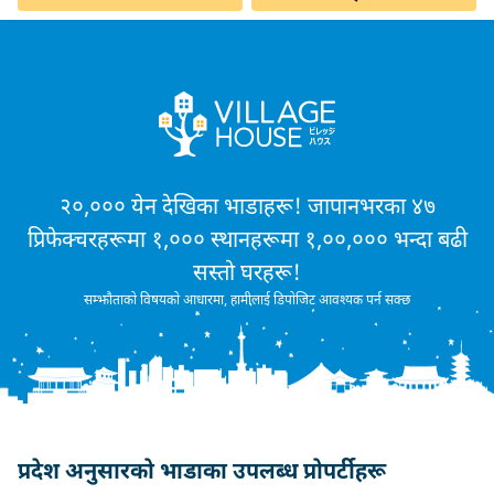
२०,००० येन देखिका भाडाहरू! जापानभरका ४७
प्रिफेक्चरहरूमा १,००० स्थानहरूमा १,००,००० भन्दा बढी
सस्तो घरहरू!
सम्झौताको विषयको आधारमा, हामीलाई डिपोजिट आवश्यक पर्न सक्छ
प्रदेश अनुसारको भाडाका उपलब्ध प्रोपर्टीहरू