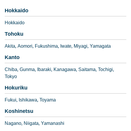
Hokkaido
Hokkaido
Tohoku
Akita
Aomori
Fukushima
Iwate
Miyagi
Yamagata
Kanto
Chiba
Gunma
Ibaraki
Kanagawa
Saitama
Tochigi
Tokyo
Hokuriku
Fukui
Ishikawa
Toyama
Koshinetsu
Nagano
Niigata
Yamanashi