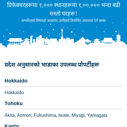
प्रिफेक्चरहरूमा १,००० स्थानहरूमा १,००,००० भन्दा बढी
सस्तो घरहरू!
सम्झौताको विषयको आधारमा, हामीलाई डिपोजिट आवश्यक पर्न सक्छ
प्रदेश अनुसारको भाडाका उपलब्ध प्रोपर्टीहरू
Hokkaido
Hokkaido
Tohoku
Akita
Aomori
Fukushima
Iwate
Miyagi
Yamagata
Kanto