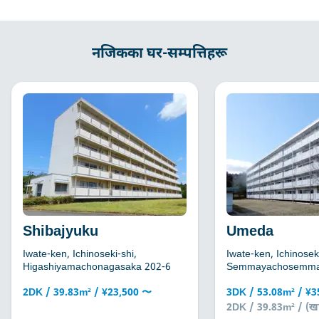
नजिकका घर-सम्पत्तिहरू
Shibajyuku
Umeda
Iwate-ken, Ichinoseki-shi,
Iwate-ken, Ichinoseki
Higashiyamachonagasaka 202-6
Semmayachosemma
2DK / 39.83m² / ¥23,500 〜
3DK / 53.08m² / ¥
2DK / 39.83m² / (खा