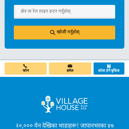
खोजी गर्नुहोस्
इमेल
फोन
कोठा हेर्ने बुकिङ
२०,००० येन देखिका भाडाहरू! जापानभरका ४७